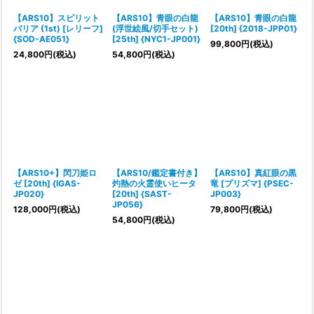
【ARS10】スピリット
【ARS10】青眼の白龍
【ARS10】青眼の白龍
バリア (1st) [レリーフ]
(浮世絵風/切手セット)
[20th] {2018-JPP01}
{SOD-AE051}
[25th] {NYC1-JP001}
99,800
円
(税込)
24,800
円
(税込)
54,800
円
(税込)
【ARS10+】閃刀姫ロ
【ARS10/鑑定書付き】
【ARS10】真紅眼の黒
ゼ [20th] {IGAS-
灼熱の火霊使いヒータ
竜 [プリズマ] {PSEC-
JP020}
[20th] {SAST-
JP003}
JP056}
128,000
円
(税込)
79,800
円
(税込)
54,800
円
(税込)