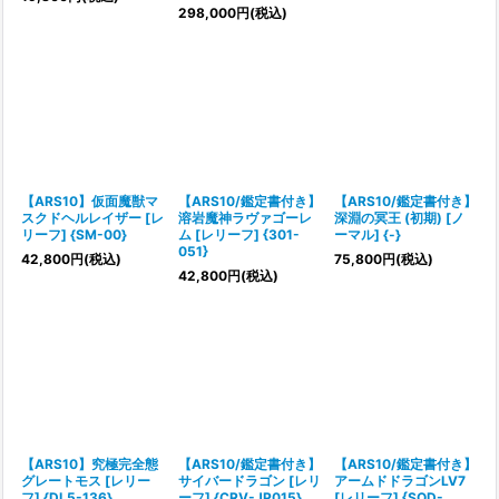
298,000
円
(税込)
【ARS10】仮面魔獣マ
【ARS10/鑑定書付き】
【ARS10/鑑定書付き】
スクドヘルレイザー [レ
溶岩魔神ラヴァゴーレ
深淵の冥王 (初期) [ノ
リーフ] {SM-00}
ム [レリーフ] {301-
ーマル] {-}
051}
42,800
円
(税込)
75,800
円
(税込)
42,800
円
(税込)
【ARS10】究極完全態
【ARS10/鑑定書付き】
【ARS10/鑑定書付き】
グレートモス [レリー
サイバードラゴン [レリ
アームドドラゴンLV7
フ] {DL5-136}
ーフ] {CRV-JP015}
[レリーフ] {SOD-