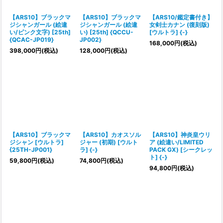
【ARS10】ブラックマ
【ARS10】ブラックマ
【ARS10/鑑定書付き】
ジシャンガール (絵違
ジシャンガール (絵違
女剣士カナン (復刻版)
い/ピンク文字) [25th]
い) [25th] {QCCU-
[ウルトラ] {-}
{QCAC-JP019}
JP002}
168,000
円
(税込)
398,000
円
(税込)
128,000
円
(税込)
【ARS10】ブラックマ
【ARS10】カオスソル
【ARS10】神炎皇ウリ
ジシャン [ウルトラ]
ジャー (初期) [ウルト
ア (絵違い/LIMITED
{25TH-JP001}
ラ] {-}
PACK GX) [シークレッ
ト] {-}
59,800
円
(税込)
74,800
円
(税込)
94,800
円
(税込)