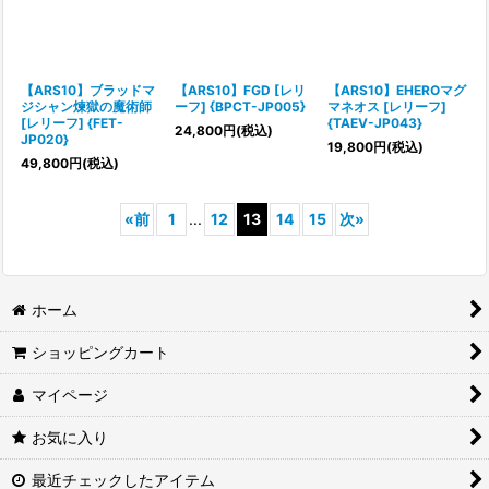
【ARS10】ブラッドマ
【ARS10】FGD [レリ
【ARS10】EHEROマグ
ジシャン煉獄の魔術師
ーフ] {BPCT-JP005}
マネオス [レリーフ]
[レリーフ] {FET-
{TAEV-JP043}
24,800
円
(税込)
JP020}
19,800
円
(税込)
49,800
円
(税込)
«
前
1
...
12
13
14
15
次
»
ホーム
ショッピングカート
マイページ
お気に入り
最近チェックしたアイテム