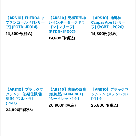
【ARS10】EHEROキャ
【ARS10】究極宝玉神
【ARS10】地縛神
プテンゴールド [レリー
レインボーダークドラ
CcapacApu [レリー
フ] {FOTB-JP014}
ゴン [レリーフ]
フ] {RGBT-JP020}
{PTDN-JP003}
14,800
円
(税込)
14,800
円
(税込)
19,800
円
(税込)
【ARS10】ブラックマ
【ARS10】青眼の白龍
【ARS10】ブラックマ
ジシャン (初期仕様/復
(復刻版/KAIBA SET)
ジシャン (ステンレス)
刻版) [ウルトラ]
[シークレット] {-}
[-] {-}
{Vol.1}
20,800
円
(税込)
25,800
円
(税込)
24,800
円
(税込)