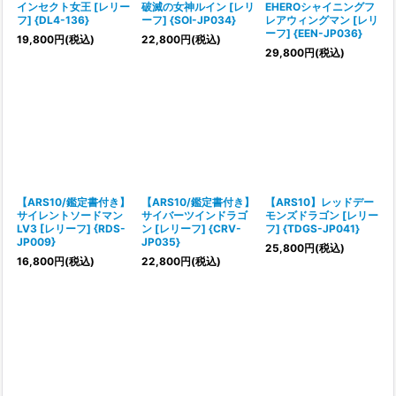
インセクト女王 [レリー
破滅の女神ルイン [レリ
EHEROシャイニングフ
フ] {DL4-136}
ーフ] {SOI-JP034}
レアウィングマン [レリ
ーフ] {EEN-JP036}
19,800
円
(税込)
22,800
円
(税込)
29,800
円
(税込)
【ARS10/鑑定書付き】
【ARS10/鑑定書付き】
【ARS10】レッドデー
サイレントソードマン
サイバーツインドラゴ
モンズドラゴン [レリー
LV3 [レリーフ] {RDS-
ン [レリーフ] {CRV-
フ] {TDGS-JP041}
JP009}
JP035}
25,800
円
(税込)
16,800
円
(税込)
22,800
円
(税込)