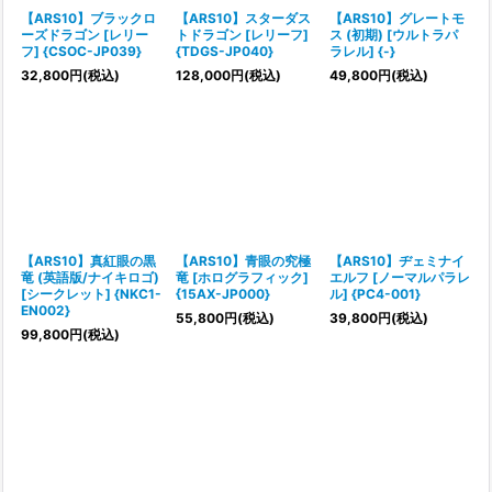
【ARS10】ブラックロ
【ARS10】スターダス
【ARS10】グレートモ
ーズドラゴン [レリー
トドラゴン [レリーフ]
ス (初期) [ウルトラパ
フ] {CSOC-JP039}
{TDGS-JP040}
ラレル] {-}
32,800
円
(税込)
128,000
円
(税込)
49,800
円
(税込)
【ARS10】真紅眼の黒
【ARS10】青眼の究極
【ARS10】ヂェミナイ
竜 (英語版/ナイキロゴ)
竜 [ホログラフィック]
エルフ [ノーマルパラレ
[シークレット] {NKC1-
{15AX-JP000}
ル] {PC4-001}
EN002}
55,800
円
(税込)
39,800
円
(税込)
99,800
円
(税込)