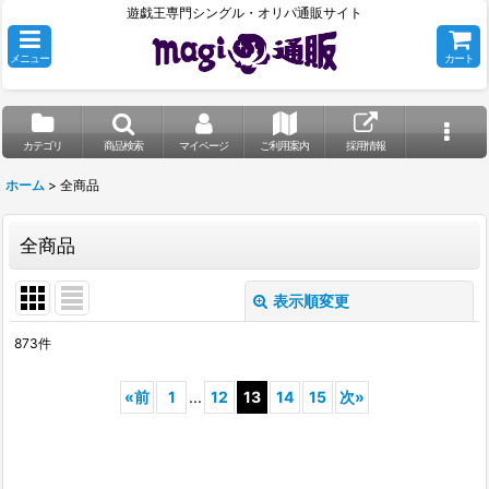
遊戯王専門シングル・オリパ通販サイト
メニュー
カート
カテゴリ
商品検索
マイページ
ご利用案内
採用情報
ホーム
>
全商品
全商品
表示順変更
閉じる
873
件
表示数
:
«
前
1
...
12
13
14
15
次
»
並び順
:
絞り込む