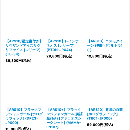
【ARS10/鑑定書付き】
【ARS10】レインボー
【ARS10】コスモクイ
サウザンドアイズサク
ネオス [レリーフ]
ーン (初期) [ウルトラ]
リファイス [レリーフ]
{PTDN-JP044}
{-}
{TB-34}
29,800
円
(税込)
10,800
円
(税込)
36,800
円
(税込)
【ARS10】ブラックマ
【ARS10+】ブラック
【ARS10】青眼の白龍
ジシャンガール [ホログ
マジシャンガール(英語
[ホログラフィック]
ラフィック] {DP23-
版/1st) [ファラオズシ
{TRC1-JP000}
JP000}
ークレット] {MAMA-
59,800
円
(税込)
EN107}
19,800
円
(税込)