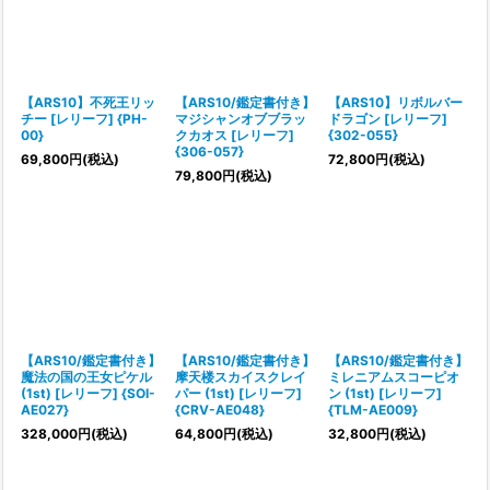
【ARS10】不死王リッ
【ARS10/鑑定書付き】
【ARS10】リボルバー
チー [レリーフ] {PH-
マジシャンオブブラッ
ドラゴン [レリーフ]
00}
クカオス [レリーフ]
{302-055}
{306-057}
69,800
円
(税込)
72,800
円
(税込)
79,800
円
(税込)
【ARS10/鑑定書付き】
【ARS10/鑑定書付き】
【ARS10/鑑定書付き】
魔法の国の王女ピケル
摩天楼スカイスクレイ
ミレニアムスコーピオ
(1st) [レリーフ] {SOI-
パー (1st) [レリーフ]
ン (1st) [レリーフ]
AE027}
{CRV-AE048}
{TLM-AE009}
328,000
円
(税込)
64,800
円
(税込)
32,800
円
(税込)