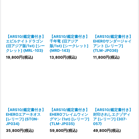
【ARS10/鑑定書付き】
【ARS10/鑑定書付き】
【ARS10/鑑定書付き】
エビルナイトドラゴン
千年竜 (旧アジア
EHEROサンダージャイ
(旧アジア版/1st) [シー
版/1st) [シークレット]
アント [レリーフ]
クレット] {MRL-103}
{MRD-143}
{TLM-JP036}
19,800
円
(税込)
13,800
円
(税込)
11,800
円
(税込)
【ARS10/鑑定書付き】
【ARS10/鑑定書付き】
【ARS10/鑑定書付き】
EHEROエアーネオス
EHEROフレイムウィン
封印されしエクゾディ
[レリーフ] {STON-
グマン (1st) [レリーフ]
ア [レリーフ] {307-
JP034}
{TLM-JP035}
057}
35,800
円
(税込)
59,800
円
(税込)
49,800
円
(税込)