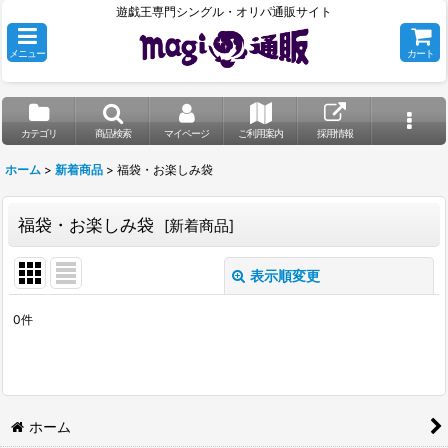
遊戯王専門シングル・オリパ通販サイト
メニュー
カート
カテゴリ
商品検索
マイページ
ご利用案内
採用情報
ホーム
>
新着商品
>
福袋・お楽しみ袋
福袋・お楽しみ袋
[
新着商品
]
表示順変更
閉じる
0
件
表示数
:
並び順
:
ホーム
絞り込む