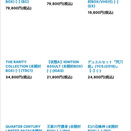
BOX) [-] {BC}
封BOX/VHS付) [-]
79,800
円
(税込)
{EX}
79,800
円
(税込)
19,800
円
(税込)
THE RARITY
【状態A】IGNITION
デュエルセット『閃刀
COLLECTION (未開封
ASSULT (未開封BOX)
姫』(YCSJ2018)』
BOX) [-] {TRC1}
[-] {IGAS}
【-】{-}
34,800
円
(税込)
21,800
円
(税込)
24,800
円
(税込)
QUARTER CENTURY
王家の守護者 (未開封
幻の召喚神 (未開封
LIMITED PACK(未開封
BOX) [-] {PH}
BOX) [-] {PG}