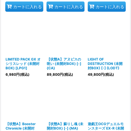
カートに入れる
カートに入れる
カートに入れる
LIMITED PACK GX オ
【状態A】アヌビスの
LIGHT OF
シリスレッド (未開封
呪い (未開封BOX) [-]
DESTRUCTION (未開
BOX) [LPG1]
{CA}
封BOX) [-] {LODT}
6,980
円
(税込)
89,800
円
(税込)
49,800
円
(税込)
【状態A】Booster
【状態A】蘇りし魂 (未
遊戯王OCGデュエルモ
Chronicle (未開封
開封BOX) [-] {MA}
ンスターズ EX-R (未開