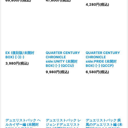
69,800
円
(税込)
47,800
円
(税込)
4,280
円
(税込)
EX (復刻版/未開封
QUARTER CENTURY
QUARTER CENTURY
BOX) [-]{-}
CHRONICLE
CHRONICLE
side:UNITY (未開封
side:PRIDE (未開封
3,980
円
(税込)
BOX) [-] {QCCU}
BOX) [-] {QCCP}
9,980
円
(税込)
6,580
円
(税込)
デュエリストパック ヘ
デュエリストパック レ
デュエリストパック 疾
ルカイザー編 (未開封
ジェンドデュエリスト
風のデュエリスト編 (未