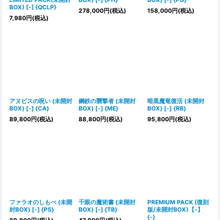
BOX) [-] {QCLP}
278,000
円
(税込)
158,000
円
(税込)
7,980
円
(税込)
アヌビスの呪い (未開封
鋼鉄の襲撃者 (未開封
暗黒魔竜復活 (未開封
BOX) [-] {CA}
BOX) [-] {ME}
BOX) [-] {RB}
89,800
円
(税込)
88,800
円
(税込)
95,800
円
(税込)
ファラオのしもべ (未開
千眼の魔術書 (未開封
PREMIUM PACK (復刻
封BOX) [-] {PS}
BOX) [-] {TB}
版/未開封BOX)【-】
{-}