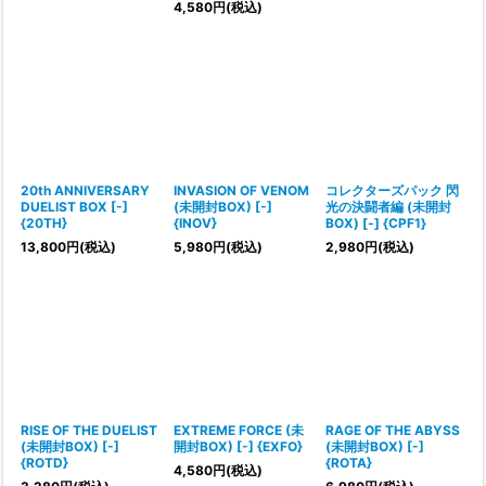
4,580
円
(税込)
20th ANNIVERSARY
INVASION OF VENOM
コレクターズパック 閃
DUELIST BOX [-]
(未開封BOX) [-]
光の決闘者編 (未開封
{20TH}
{INOV}
BOX) [-] {CPF1}
13,800
円
(税込)
5,980
円
(税込)
2,980
円
(税込)
RISE OF THE DUELIST
EXTREME FORCE (未
RAGE OF THE ABYSS
(未開封BOX) [-]
開封BOX) [-] {EXFO}
(未開封BOX) [-]
{ROTD}
{ROTA}
4,580
円
(税込)