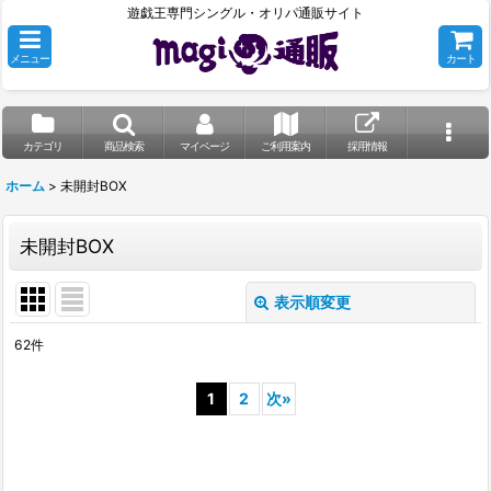
遊戯王専門シングル・オリパ通販サイト
メニュー
カート
カテゴリ
商品検索
マイページ
ご利用案内
採用情報
ホーム
>
未開封BOX
未開封BOX
表示順変更
閉じる
62
件
表示数
:
1
2
次
»
並び順
:
絞り込む