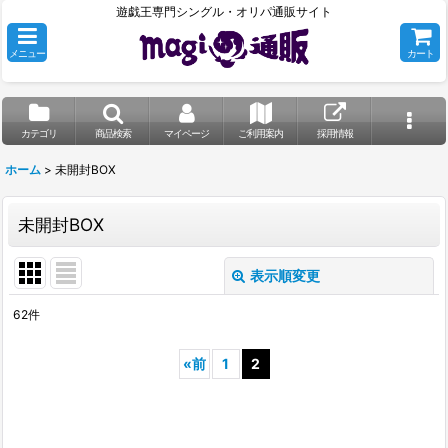
遊戯王専門シングル・オリパ通販サイト
メニュー
カート
カテゴリ
商品検索
マイページ
ご利用案内
採用情報
ホーム
>
未開封BOX
未開封BOX
表示順変更
閉じる
62
件
表示数
:
«
前
1
2
並び順
:
絞り込む