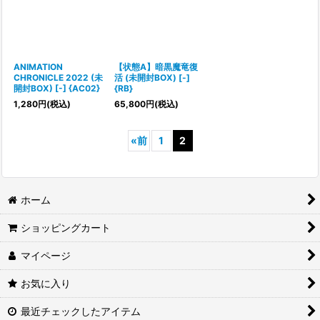
ANIMATION
【状態A】暗黒魔竜復
CHRONICLE 2022 (未
活 (未開封BOX) [-]
開封BOX) [-] {AC02}
{RB}
1,280
円
(税込)
65,800
円
(税込)
«
前
1
2
ホーム
ショッピングカート
マイページ
お気に入り
最近チェックしたアイテム