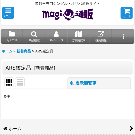
遊戯王専門シングル・オリパ通販サイト
メニュー
カート
カテゴリ
商品検索
マイページ
ご利用案内
採用情報
ホーム
>
新着商品
>
ARS鑑定品
ARS鑑定品
[
新着商品
]
表示順変更
閉じる
0
件
表示数
:
並び順
:
ホーム
絞り込む