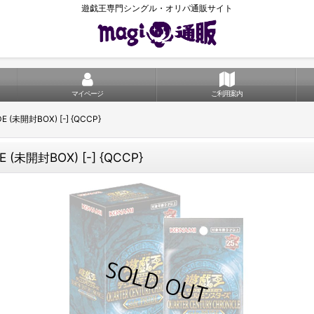
遊戯王専門シングル・オリパ通販サイト
マイページ
ご利用案内
E (未開封BOX) [-] {QCCP}
E (未開封BOX) [-] {QCCP}