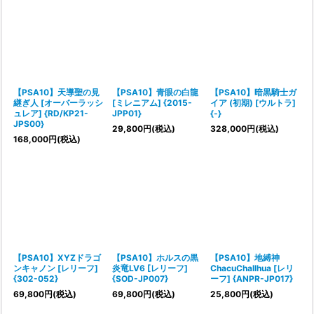
【PSA10】天導聖の見
【PSA10】青眼の白龍
【PSA10】暗黒騎士ガ
継ぎ人 [オーバーラッシ
[ミレニアム] {2015-
イア (初期) [ウルトラ]
ュレア] {RD/KP21-
JPP01}
{-}
JPS00}
29,800
円
(税込)
328,000
円
(税込)
168,000
円
(税込)
【PSA10】XYZドラゴ
【PSA10】ホルスの黒
【PSA10】地縛神
ンキャノン [レリーフ]
炎竜LV6 [レリーフ]
ChacuChallhua [レリ
{302-052}
{SOD-JP007}
ーフ] {ANPR-JP017}
69,800
円
(税込)
69,800
円
(税込)
25,800
円
(税込)