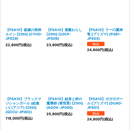
【PSA10】破滅の美神
【PSA10】屋敷わらし
【PSA10】ラーの翼神
ルイン [20th] {CYHO-
[20th] {20CP-
竜 [プリズマ] {PGB1-
JP029}
JPS09}
JPS03}
22,800
円
(税込)
23,800
円
(税込)
24,800
円
(税込)
【PSA10】ブラックマ
【PSA10】結束と絆の
【PSA10】ガガガガー
ジシャンガール (絵違
魔導師 (黄背景) [25th]
ル [プリズマ] {DUAD-
い) (アジア) [25th]
{AGOV-JP000}
JPS01}
{QCCU-JP002}
25,800
円
(税込)
118,000
円
(税込)
24,800
円
(税込)