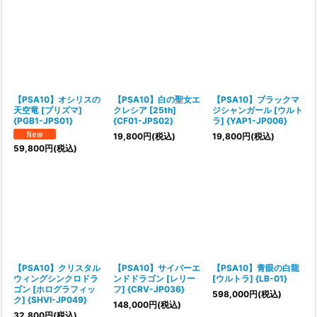
【PSA10】オシリスの
【PSA10】白の聖女エ
【PSA10】ブラックマ
天空竜 [プリズマ]
クレシア [25th]
ジシャンガール [ウルト
{PGB1-JPS01}
{CF01-JPS02}
ラ] {YAP1-JP006}
19,800
円
(税込)
19,800
円
(税込)
59,800
円
(税込)
【PSA10】クリスタル
【PSA10】サイバーエ
【PSA10】青眼の白龍
ウィングシンクロドラ
ンドドラゴン [レリー
[ウルトラ] {LB-01}
ゴン [ホログラフィッ
フ] {CRV-JP036}
598,000
円
(税込)
ク] {SHVI-JP049}
148,000
円
(税込)
32,800
円
(税込)