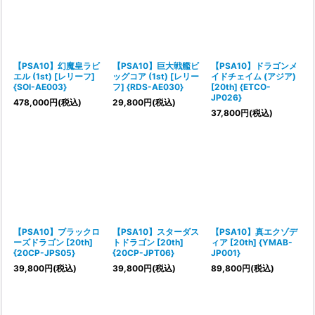
【PSA10】幻魔皇ラビ
【PSA10】巨大戦艦ビ
【PSA10】ドラゴンメ
エル (1st) [レリーフ]
ッグコア (1st) [レリー
イドチェイム (アジア)
{SOI-AE003}
フ] {RDS-AE030}
[20th] {ETCO-
JP026}
478,000
円
(税込)
29,800
円
(税込)
37,800
円
(税込)
【PSA10】ブラックロ
【PSA10】スターダス
【PSA10】真エクゾデ
ーズドラゴン [20th]
トドラゴン [20th]
ィア [20th] {YMAB-
{20CP-JPS05}
{20CP-JPT06}
JP001}
39,800
円
(税込)
39,800
円
(税込)
89,800
円
(税込)