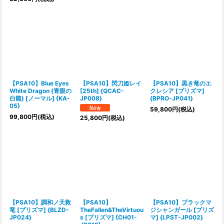
【PSA10】Blue Eyes
【PSA10】閃刀姫レイ
【PSA10】黒き竜のエ
White Dragon (青眼の
[25th] {QCAC-
クレシア [プリズマ]
白龍) [ノーマル] {KA-
JP008}
{BPRO-JP041}
05}
59,800
円
(税込)
99,800
円
(税込)
25,800
円
(税込)
【PSA10】調和ノ天救
【PSA10】
【PSA10】ブラックマ
竜 [プリズマ] {BLZD-
TheFallen&TheVirtuou
ジシャンガール [プリズ
JP024}
s [プリズマ] {CH01-
マ] {LPST-JP002}