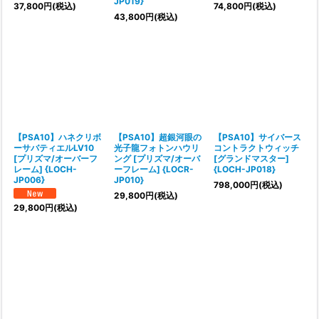
JP019}
37,800
円
(税込)
74,800
円
(税込)
43,800
円
(税込)
【PSA10】ハネクリボ
【PSA10】超銀河眼の
【PSA10】サイバース
ーサバティエルLV10
光子龍フォトンハウリ
コントラクトウィッチ
[プリズマ/オーバーフ
ング [プリズマ/オーバ
[グランドマスター]
レーム] {LOCH-
ーフレーム] {LOCR-
{LOCH-JP018}
JP006}
JP010}
798,000
円
(税込)
29,800
円
(税込)
29,800
円
(税込)