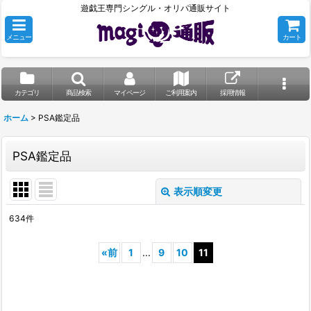
遊戯王専門シングル・オリパ通販サイト
メニュー
カート
カテゴリ
商品検索
マイページ
ご利用案内
採用情報
ホーム
>
PSA鑑定品
PSA鑑定品
表示順変更
閉じる
634
件
表示数
:
«
前
1
...
9
10
11
並び順
:
絞り込む