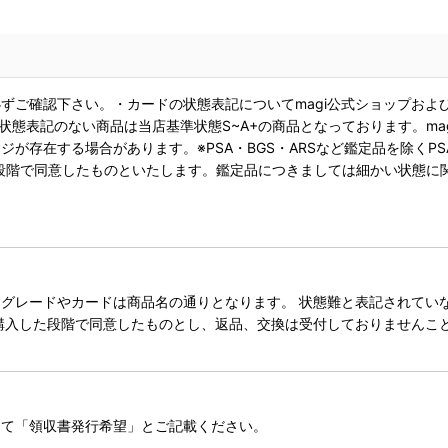
ずご確認下さい。・カードの状態表記についてmagi公式ショップおよ
状態表記のない商品は当店基準状態S~A+の商品となっております。ma
が存在する場合があります。※PSA・BGS・ARSなど鑑定品を除くPS
段階で同意したものといたします。鑑定品につきましては細かい状態に
レードやカードは商品名の通りとなります。 状態難と表記されていない
購入した段階で同意したものとし、返品、交換は受付しておりませんこ
にて「領収書発行希望」とご記載ください。