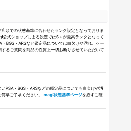
び店頭での状態基準に合わせたランク設定となっておりま
gi公式ショップによる設定ではS＋が最高ランクとなって
A・BGS・ARSなど鑑定品については白欠けや汚れ、ケー
関するご質問を商品の性質上一切お断りさせていただいて
PSA・BGS・ARSなどの鑑定品についても白欠けや汚
と何卒ご了承ください。
magi状態基準ページ
を必ずご確