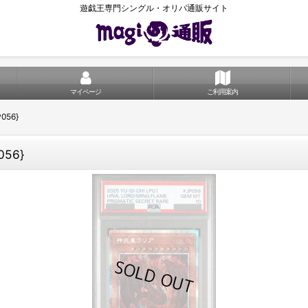
遊戯王専門シングル・オリパ通販サイト
マイページ
ご利用案内
056}
56}