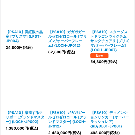
【PSA10】真紅眼の黒
【PSA10】ガガガガー
【PSA10】スターダス
竜 [プリズマ] {LPST-
ルゼロゼロコール [プリ
トドラゴンヴィクテム
JP004}
ズマ/オーバーフレー
サンクチュアリ [プリズ
ム] {LOCH-JP012}
マ/オーバーフレーム]
24,800
円
(税込)
{LOCH-JP007}
82,800
円
(税込)
54,800
円
(税込)
【PSA10】増殖するク
【PSA10】ガガガガー
【PSA10】ディメンシ
リボー [グランドマスタ
ルゼロゼロコール [グラ
ョンリンカー [オーバー
ー] {LOCH-JP002}
ンドマスター] {LOCH-
ラッシュレア]
JP012}
{RD/DL01-JP001}
1,380,000
円
(税込)
2,480,000
円
(税込)
498,000
円
(税込)