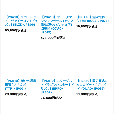
【PSA10】スカーレッ
【PSA10】ブラックマ
【PSA10】無限泡影
ドノヴァドラゴン [プリ
ジシャンガール (アジア
[25th] {RC04-JP076}
ズマ] {BLZD-JPS06}
版/絵違い/ピンク文字)
19,800
円
(税込)
[25th] {QCAC-
65,800
円
(税込)
JP019}
478,000
円
(税込)
【PSA10】滅びの黒魔
【PSA10】スターダス
【PSA10】閃刀亜式レ
術師 [プリズマ]
トドラゴンバスター [プ
ムニスゲート [プリズ
{TTP1-JP001}
リズマ] {BPRO-
マ] {DUAD-JP069}
JPS02}
29,800
円
(税込)
21,800
円
(税込)
25,800
円
(税込)