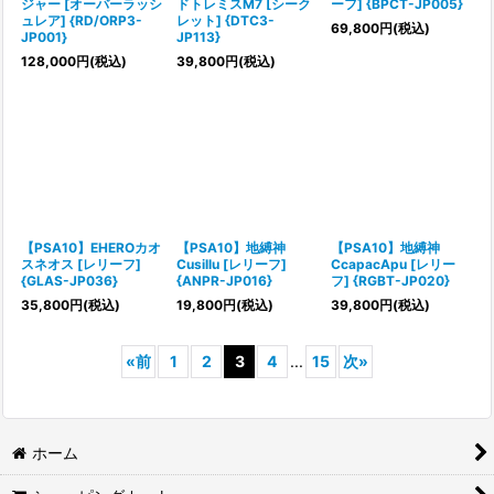
ジャー [オーバーラッシ
ドトレミスM7 [シーク
ーフ] {BPCT-JP005}
ュレア] {RD/ORP3-
レット] {DTC3-
69,800
円
(税込)
JP001}
JP113}
128,000
円
(税込)
39,800
円
(税込)
【PSA10】EHEROカオ
【PSA10】地縛神
【PSA10】地縛神
スネオス [レリーフ]
Cusillu [レリーフ]
CcapacApu [レリー
{GLAS-JP036}
{ANPR-JP016}
フ] {RGBT-JP020}
35,800
円
(税込)
19,800
円
(税込)
39,800
円
(税込)
«
前
1
2
3
4
...
15
次
»
ホーム