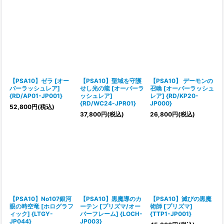
【PSA10】ゼラ [オー
【PSA10】聖域を守護
【PSA10】 デーモンの
バーラッシュレア]
せし光の龍 [オーバーラ
召喚 [オーバーラッシュ
{RD/AP01-JP001}
ッシュレア]
レア] {RD/KP20-
{RD/WC24-JPR01}
JP000}
52,800
円
(税込)
37,800
円
(税込)
26,800
円
(税込)
【PSA10】No107銀河
【PSA10】黒魔導のカ
【PSA10】滅びの黒魔
眼の時空竜 [ホログラフ
ーテン [プリズマ/オー
術師 [プリズマ]
ィック] {LTGY-
バーフレーム] {LOCH-
{TTP1-JP001}
JP044}
JP003}