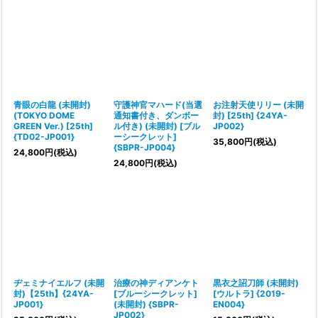
青眼の白龍 (未開封)
守護神官マハード(当選
お注射天使リリー (未開
(TOKYO DOME
通知書付き、ダンボー
封) [25th] {24YA-
GREEN Ver.) [25th]
ル付き) (未開封) [ブル
JP002}
{TD02-JP001}
ーシークレット]
35,800
円
(税込)
{SBPR-JP004}
24,800
円
(税込)
24,800
円
(税込)
ヂェミナイエルフ (未開
治療の神ディアンケト
黒衣之詔刀師 (未開封)
封)【25th】{24YA-
[ブルーシークレット]
[ウルトラ] {2019-
JP001}
(未開封) {SBPR-
EN004}
JP002}