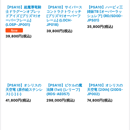
【PSA10】超魔導竜騎
【PSA10】サイバース
【PSA10】ハーピィ三
士ドラグーンオブレッ
コントラクトウィッチ
姉妹TB [オーバーラッ
ドアイズ [プリズマ/オ
[プリズマ/オーバーフ
シュレア] {RD/SD0D-
ーバーフレーム]
レーム] {LOCH-
JPS01}
{LOSP-JP001}
JP018}
35,800
円
(税込)
39,800
円
(税込)
39,800
円
(税込)
【PSA10】オシリスの
【PSA10】ピケルの魔
【PSA10】オシリスの
天空竜 (原作絵ステンレ
法陣 (1st) [レリーフ]
天空竜 [20th] {20DS-
ス) [-] {-}
{RDS-AE057}
JP002}
41,800
円
(税込)
298,000
円
(税込)
74,800
円
(税込)