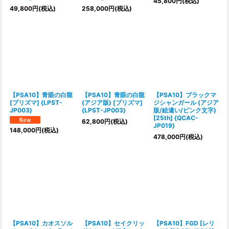
45,800
円
(税込)
49,800
円
(税込)
258,000
円
(税込)
【PSA10】青眼の白龍
【PSA10】青眼の白龍
【PSA10】ブラックマ
[プリズマ] {LPST-
(アジア版) [プリズマ]
ジシャンガール (アジア
JP003}
{LPST-JP003}
版/絵違い/ピンク文字)
[25th] {QCAC-
62,800
円
(税込)
JP019}
148,000
円
(税込)
478,000
円
(税込)
【PSA10】カオスソル
【PSA10】セイクリッ
【PSA10】FGD [レリ