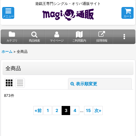
遊戯王専門シングル・オリパ通販サイト
メニュー
カート
カテゴリ
商品検索
マイページ
ご利用案内
採用情報
ホーム
>
全商品
全商品
表示順変更
閉じる
873
件
表示数
:
«
前
1
2
3
4
...
15
次
»
並び順
:
絞り込む