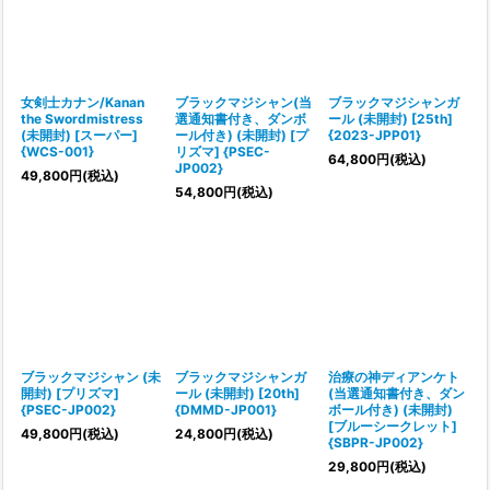
女剣士カナン/Kanan
ブラックマジシャン(当
ブラックマジシャンガ
the Swordmistress
選通知書付き、ダンボ
ール (未開封) [25th]
(未開封) [スーパー]
ール付き) (未開封) [プ
{2023-JPP01}
{WCS-001}
リズマ] {PSEC-
64,800
円
(税込)
JP002}
49,800
円
(税込)
54,800
円
(税込)
ブラックマジシャン (未
ブラックマジシャンガ
治療の神ディアンケト
開封) [プリズマ]
ール (未開封) [20th]
(当選通知書付き、ダン
{PSEC-JP002}
{DMMD-JP001}
ボール付き) (未開封)
[ブルーシークレット]
49,800
円
(税込)
24,800
円
(税込)
{SBPR-JP002}
29,800
円
(税込)