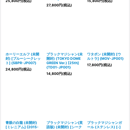
25,800
円
(税込)
15,800
円
(税込)
27,800
円
(税込)
ホーリーエルフ (未開
ブラックマジシャン(未
ワタポン (未開封) [ウ
封) [ブルーシークレッ
開封) (TOKYO DOME
ルトラ] {MOV-JP001}
ト] {SBPR-JP007}
GREEN Ver.) [25th]
17,800
円
(税込)
{TD01-JP001}
24,800
円
(税込)
14,800
円
(税込)
青眼の白龍 (未開封)
ブラックマジシャン(英
ブラックマジシャンガ
[ミレニアム] {2015-
語版) (未開封) [シーク
ール (ステンレス) [-]