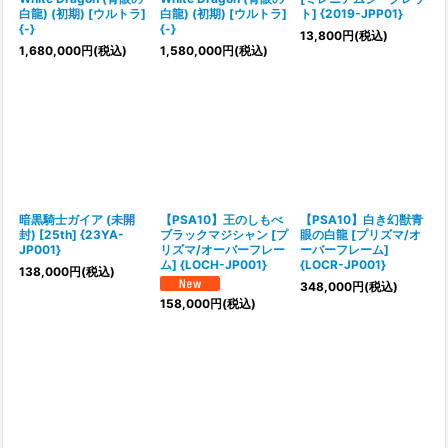
白龍) (初期) [ウルトラ]
白龍) (初期) [ウルトラ]
ト] {2019-JPP01}
{-}
{-}
13,800
円
(税込)
1,680,000
円
(税込)
1,580,000
円
(税込)
暗黒騎士ガイア (未開
【PSA10】王のしもべ
【PSA10】白き幻獣青
封) [25th] {23YA-
ブラックマジシャン [プ
眼の白龍 [プリズマ/オ
JP001}
リズマ/オーバーフレー
ーバーフレーム]
ム] {LOCH-JP001}
{LOCR-JP001}
138,000
円
(税込)
348,000
円
(税込)
158,000
円
(税込)