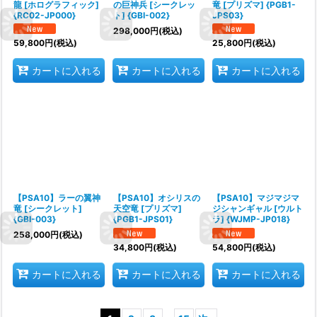
龍 [ホログラフィック]
の巨神兵 [シークレッ
竜 [プリズマ] {PGB1-
{RC02-JP000}
ト] {GBI-002}
JPS03}
298,000
円
(税込)
59,800
円
(税込)
25,800
円
(税込)
カートに入れる
カートに入れる
カートに入れる
【PSA10】ラーの翼神
【PSA10】オシリスの
【PSA10】マジマジマ
竜 [シークレット]
天空竜 [プリズマ]
ジシャンギャル [ウルト
{GBI-003}
{PGB1-JPS01}
ラ] {WJMP-JP018}
258,000
円
(税込)
34,800
円
(税込)
54,800
円
(税込)
カートに入れる
カートに入れる
カートに入れる