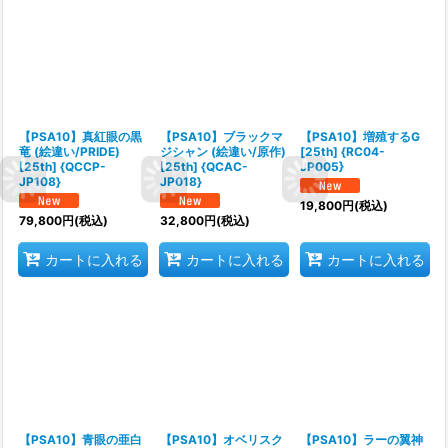
【PSA10】真紅眼の黒
【PSA10】ブラックマ
【PSA10】増殖するG
竜 (絵違い/PRIDE)
ジシャン (絵違い/原作)
[25th] {RC04-
[25th] {QCCP-
[25th] {QCAC-
JP005}
JP108}
JP018}
19,800
円
(税込)
79,800
円
(税込)
32,800
円
(税込)
カートに入れる
カートに入れる
カートに入れる
【PSA10】青眼の亜白
【PSA10】オベリスク
【PSA10】ラーの翼神