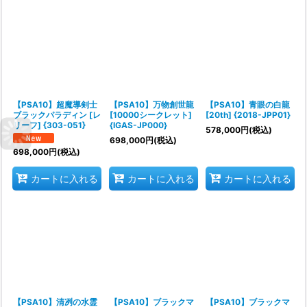
【PSA10】超魔導剣士
【PSA10】万物創世龍
【PSA10】青眼の白龍
ブラックパラディン [レ
[10000シークレット]
[20th] {2018-JPP01}
リーフ] {303-051}
{IGAS-JP000}
578,000
円
(税込)
698,000
円
(税込)
698,000
円
(税込)
カートに入れる
カートに入れる
カートに入れる
【PSA10】清冽の水霊
【PSA10】ブラックマ
【PSA10】ブラックマ