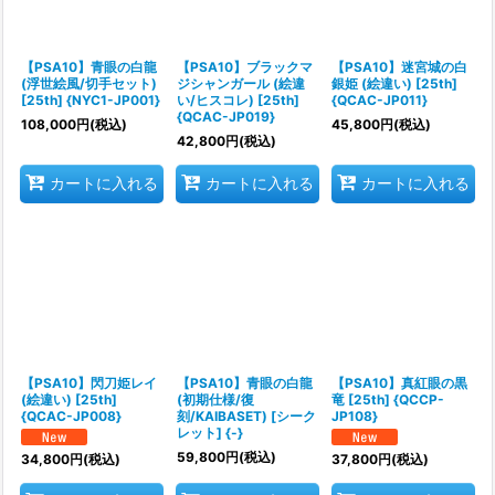
【PSA10】青眼の白龍
【PSA10】ブラックマ
【PSA10】迷宮城の白
(浮世絵風/切手セット)
ジシャンガール (絵違
銀姫 (絵違い) [25th]
[25th] {NYC1-JP001}
い/ヒスコレ) [25th]
{QCAC-JP011}
{QCAC-JP019}
108,000
円
(税込)
45,800
円
(税込)
42,800
円
(税込)
カートに入れる
カートに入れる
カートに入れる
【PSA10】閃刀姫レイ
【PSA10】青眼の白龍
【PSA10】真紅眼の黒
(絵違い) [25th]
(初期仕様/復
竜 [25th] {QCCP-
{QCAC-JP008}
刻/KAIBASET) [シーク
JP108}
レット] {-}
59,800
円
(税込)
34,800
円
(税込)
37,800
円
(税込)