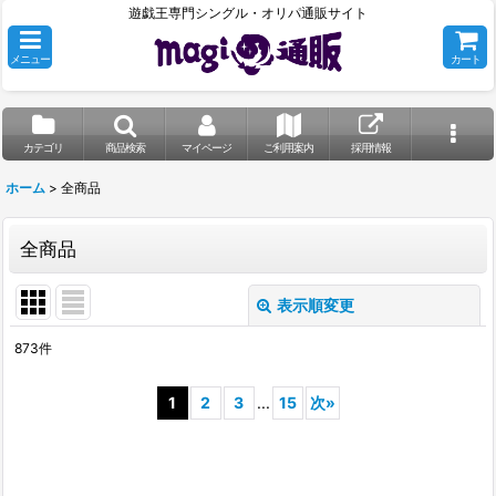
遊戯王専門シングル・オリパ通販サイト
メニュー
カート
カテゴリ
商品検索
マイページ
ご利用案内
採用情報
ホーム
>
全商品
全商品
表示順変更
閉じる
873
件
表示数
:
1
2
3
...
15
次
»
並び順
:
絞り込む