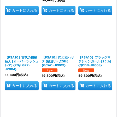
59,800
円
(税込)
カートに入れる
カートに入れる
カートに入れる
【PSA10】古代の機械
【PSA10】閃刀姫ハヤ
【PSA10】ブラックマ
巨人 [オーバーラッシュ
テ (絵違い) [25th]
ジシャンガール [25th]
レア] {RD/LGP2-
{QCAC-JP009}
{QCDB-JP008}
JP004}
15,800
円
(税込)
19,800
円
(税込)
59,800
円
(税込)
カートに入れる
カートに入れる
カートに入れる