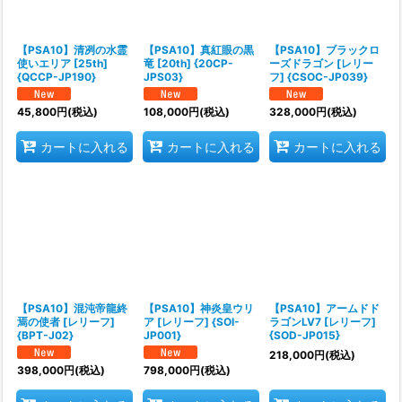
【PSA10】清冽の水霊
【PSA10】真紅眼の黒
【PSA10】ブラックロ
使いエリア [25th]
竜 [20th] {20CP-
ーズドラゴン [レリー
{QCCP-JP190}
JPS03}
フ] {CSOC-JP039}
45,800
円
(税込)
108,000
円
(税込)
328,000
円
(税込)
カートに入れる
カートに入れる
カートに入れる
【PSA10】混沌帝龍終
【PSA10】神炎皇ウリ
【PSA10】アームドド
焉の使者 [レリーフ]
ア [レリーフ] {SOI-
ラゴンLV7 [レリーフ]
{BPT-J02}
JP001}
{SOD-JP015}
218,000
円
(税込)
398,000
円
(税込)
798,000
円
(税込)