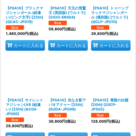
【PSA10】ブラックマ
【PSA10】天元の荒鷲
【PSA10】トゥーンブ
ジシャンガール (絵違
王 (英語版) [ウルトラ]
ラックマジシャンガー
い/ピンク文字) [25th]
{2020-EN004}
ル (復刻版) [ウルトラ]
{QCAC-JP019}
{QCLP-JP010}
59,800
円
(税込)
1,480,000
円
(税込)
39,800
円
(税込)
カートに入れる
カートに入れる
カートに入れる
【PSA10】サイレント
【PSA10】光なき影ア
【PSA10】青眼の白龍
マジシャンLV8 (絵違
バオアクゥー [25th]
[20th] {20CP-
い) [25th] {AC04-
{SUDA-JP049}
JPS02}
JP000}
39,800
円
(税込)
128,000
円
(税込)
29,800
円
(税込)