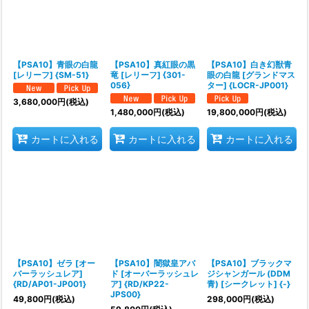
【PSA10】青眼の白龍
【PSA10】真紅眼の黒
【PSA10】白き幻獣青
[レリーフ] {SM-51}
竜 [レリーフ] {301-
眼の白龍 [グランドマス
056}
ター] {LOCR-JP001}
3,680,000
円
(税込)
1,480,000
円
(税込)
19,800,000
円
(税込)
カートに入れる
カートに入れる
カートに入れる
【PSA10】ゼラ [オー
【PSA10】闇獄皇アバ
【PSA10】ブラックマ
バーラッシュレア]
ド [オーバーラッシュレ
ジシャンガール (DDM
{RD/AP01-JP001}
ア] {RD/KP22-
青) [シークレット] {-}
JPS00}
49,800
円
(税込)
298,000
円
(税込)