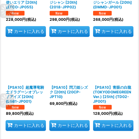
使いエリア [20th]
ジシャン [20th]
ジシャンガール [20th]
{ETCO-JP055}
{2018-JPP02}
{DMMD-JP001}
228,000
円
(税込)
298,000
円
(税込)
268,000
円
(税込)
カートに入れる
カートに入れる
カートに入れる
【PSA10】超魔導竜騎
【PSA10】閃刀姫シズ
【PSA10】青眼の白龍
士ドラグーンオブレッ
ク [20th] {20CP-
(TOKYODOMEGREEN
ドアイズ [20th]
JPT10}
Ver.) [25th] {TD02-
{LGB1-JP001}
JP001}
69,800
円
(税込)
89,800
円
(税込)
128,000
円
(税込)
カートに入れる
カートに入れる
カートに入れる