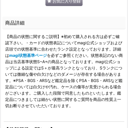
お気に入り登録
商品詳細
【商品の状態に関するご説明】※初めて購入される方は必ずご確
認下さい。・カードの状態表記についてmagi公式ショップおよび
店頭での状態基準に合わせたランク設定となっております。詳細
は
magi状態基準ページ
を必ずご参照ください。状態表記のない商
品は当店基準状態S~A+の商品となっております。magi公式ショ
ップによる設定ではS＋が最高ランクとなっており、Sランクにつ
いては微細な傷や白欠けなどのダメージが存在する場合がありま
す。※PSA・BGS・ARSなど鑑定品を除くPSA・BGS・ARSなど鑑
定品については白欠けや汚れ、ケースの傷等が見受けられる場合
がございます。ご購入した段階で同意したものといたします。鑑
定品につきましては細かい状態に関するご質問を商品の性質上一
切お断りさせていただいております。