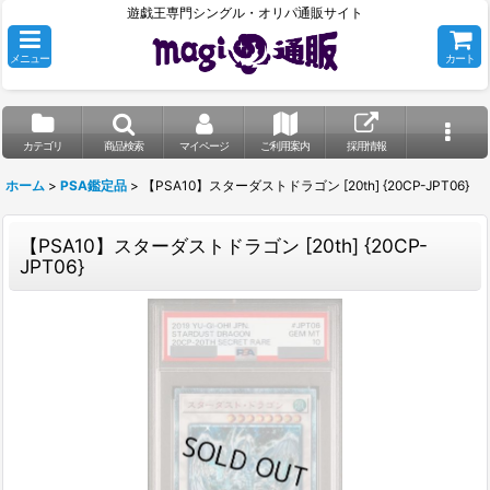
遊戯王専門シングル・オリパ通販サイト
メニュー
カート
カテゴリ
商品検索
マイページ
ご利用案内
採用情報
ホーム
>
PSA鑑定品
>
【PSA10】スターダストドラゴン [20th] {20CP-JPT06}
【PSA10】スターダストドラゴン [20th] {20CP-
JPT06}