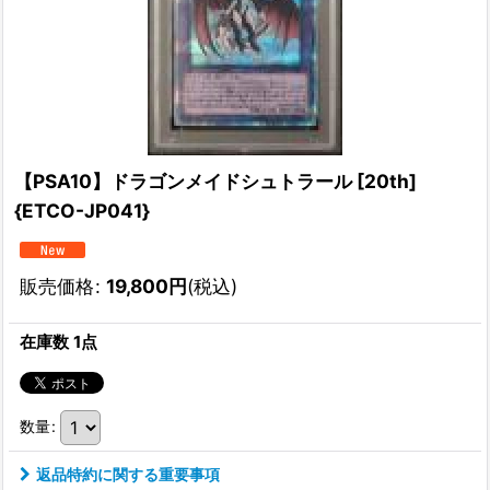
【PSA10】ドラゴンメイドシュトラール [20th]
{ETCO-JP041}
販売価格
:
19,800
円
(税込)
在庫数 1点
数量
:
返品特約に関する重要事項