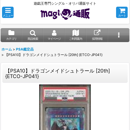
遊戯王専門シングル・オリパ通販サイト
メニュー
カート
カテゴリ
商品検索
マイページ
ご利用案内
採用情報
ホーム
>
PSA鑑定品
>
【PSA10】ドラゴンメイドシュトラール [20th] {ETCO-JP041}
【PSA10】ドラゴンメイドシュトラール [20th]
{ETCO-JP041}