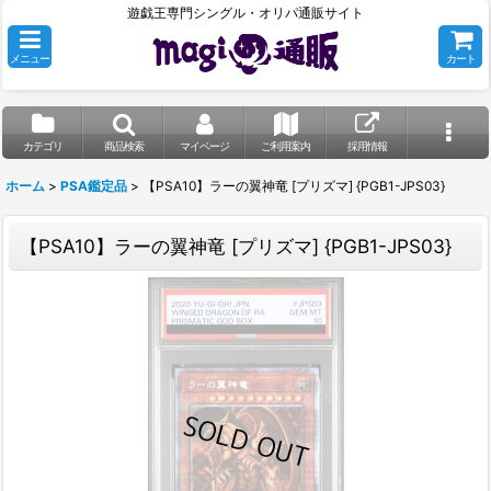
遊戯王専門シングル・オリパ通販サイト
メニュー
カート
カテゴリ
商品検索
マイページ
ご利用案内
採用情報
ホーム
>
PSA鑑定品
>
【PSA10】ラーの翼神竜 [プリズマ] {PGB1-JPS03}
【PSA10】ラーの翼神竜 [プリズマ] {PGB1-JPS03}