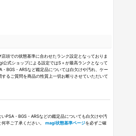
び店頭での状態基準に合わせたランク設定となっておりま
gi公式ショップによる設定ではS＋が最高ランクとなって
A・BGS・ARSなど鑑定品については白欠けや汚れ、ケー
関するご質問を商品の性質上一切お断りさせていただいて
PSA・BGS・ARSなどの鑑定品についても白欠けや汚
と何卒ご了承ください。
magi状態基準ページ
を必ずご確