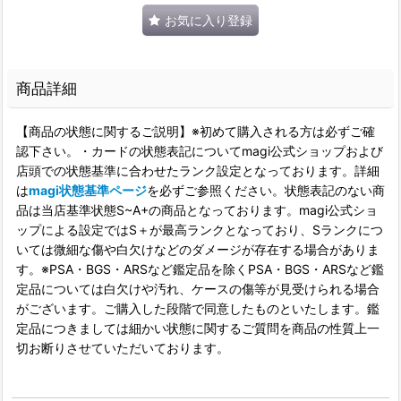
お気に入り登録
商品詳細
【商品の状態に関するご説明】※初めて購入される方は必ずご確
認下さい。・カードの状態表記についてmagi公式ショップおよび
店頭での状態基準に合わせたランク設定となっております。詳細
は
magi状態基準ページ
を必ずご参照ください。状態表記のない商
品は当店基準状態S~A+の商品となっております。magi公式ショ
ップによる設定ではS＋が最高ランクとなっており、Sランクにつ
いては微細な傷や白欠けなどのダメージが存在する場合がありま
す。※PSA・BGS・ARSなど鑑定品を除くPSA・BGS・ARSなど鑑
定品については白欠けや汚れ、ケースの傷等が見受けられる場合
がございます。ご購入した段階で同意したものといたします。鑑
定品につきましては細かい状態に関するご質問を商品の性質上一
切お断りさせていただいております。