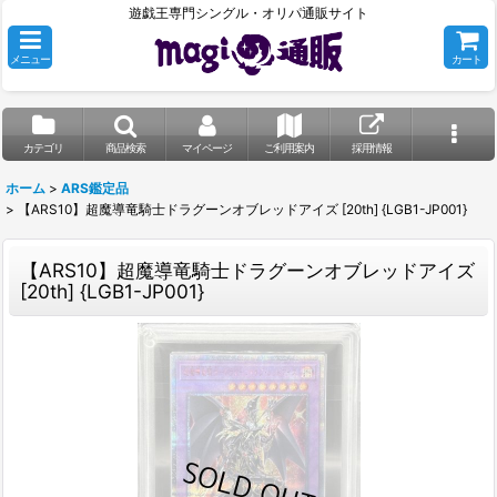
遊戯王専門シングル・オリパ通販サイト
メニュー
カート
カテゴリ
商品検索
マイページ
ご利用案内
採用情報
ホーム
>
ARS鑑定品
>
【ARS10】超魔導竜騎士ドラグーンオブレッドアイズ [20th] {LGB1-JP001}
【ARS10】超魔導竜騎士ドラグーンオブレッドアイズ
[20th] {LGB1-JP001}