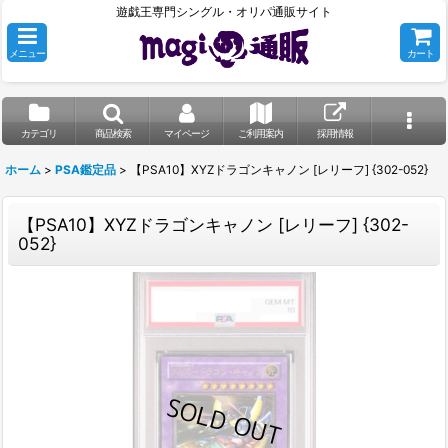
遊戯王専門シングル・オリパ通販サイト
メニュー
カート
カテゴリ
商品検索
マイページ
ご利用案内
採用情報
ホーム
>
PSA鑑定品
>
【PSA10】XYZドラゴンキャノン [レリーフ] {302-052}
【PSA10】XYZドラゴンキャノン [レリーフ] {302-
052}