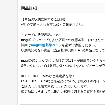
商品詳細
【商品の状態に関するご説明】
※初めて購入される方は必ずご確認下さい。
・カードの状態表記について
magi公式ショップおよび店頭での状態基準に合わせた
詳細は
magi状態基準ページ
を必ずご参照ください。
状態表記のない商品は当店基準状態S~A+の商品となっ
magi公式ショップによる設定ではS＋が最高ランクとな
Sランクについては微細な傷や白欠けなどのダメージが
※PSA・BGS・ARSなど鑑定品を除く
PSA・BGS・ARSなど鑑定品については白欠けや汚れ
ご購入した段階で同意したものといたします。
鑑定品につきましては細かい状態に関するご質問を商品