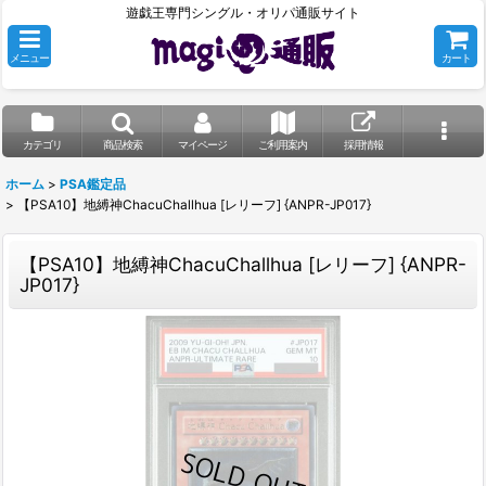
遊戯王専門シングル・オリパ通販サイト
メニュー
カート
カテゴリ
商品検索
マイページ
ご利用案内
採用情報
ホーム
>
PSA鑑定品
>
【PSA10】地縛神ChacuChallhua [レリーフ] {ANPR-JP017}
【PSA10】地縛神ChacuChallhua [レリーフ] {ANPR-
JP017}