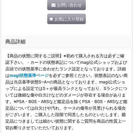
お問い合わせ
お気に入り登録
商品詳細
【商品の状態に関するご説明】※初めて購入される方は必ずご確
認下さい。・カードの状態表記についてmagi公式ショップおよび
店頭での状態基準に合わせたランク設定となっております。詳細
は
magi状態基準ページ
を必ずご参照ください。状態表記のない商
品は当店基準状態S~A+の商品となっております。magi公式ショ
ップによる設定ではS＋が最高ランクとなっており、Sランクにつ
いては微細な傷や白欠けなどのダメージが存在する場合がありま
す。※PSA・BGS・ARSなど鑑定品を除くPSA・BGS・ARSなど鑑
定品については白欠けや汚れ、ケースの傷等が見受けられる場合
がございます。ご購入した段階で同意したものといたします。鑑
定品につきましては細かい状態に関するご質問を商品の性質上一
切お断りさせていただいております。