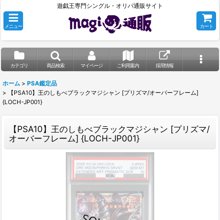
遊戯王専門シングル・オリパ通販サイト
メニュー
カート
カテゴリ
商品検索
マイページ
ご利用案内
採用情報
ホーム
>
PSA鑑定品
>
【PSA10】王のしもべブラックマジシャン [プリズマ/オーバーフレーム]
{LOCH-JP001}
【PSA10】王のしもべブラックマジシャン [プリズマ/
オーバーフレーム] {LOCH-JP001}