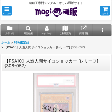
遊戯王専門シングル・オリパ通販サイト
メニュー
カート
カテゴリ
商品検索
マイページ
ご利用案内
採用情報
ホーム
>
PSA鑑定品
>
【PSA10】人造人間サイコショッカー [レリーフ] {308-057}
【PSA10】人造人間サイコショッカー [レリーフ]
{308-057}