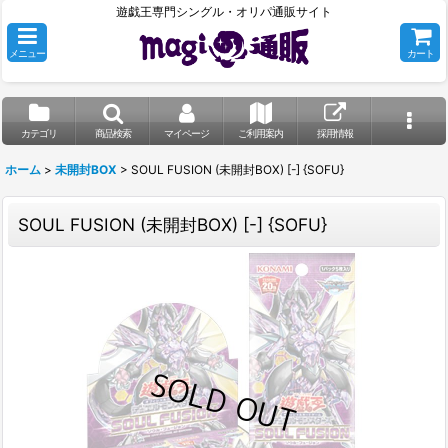
遊戯王専門シングル・オリパ通販サイト
メニュー
カート
カテゴリ
商品検索
マイページ
ご利用案内
採用情報
ホーム
>
未開封BOX
>
SOUL FUSION (未開封BOX) [-] {SOFU}
SOUL FUSION (未開封BOX) [-] {SOFU}