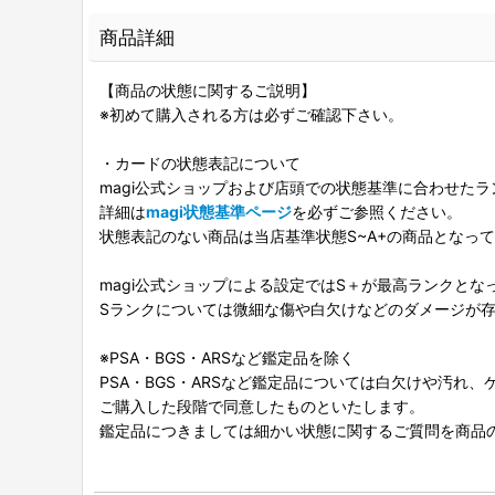
商品詳細
【商品の状態に関するご説明】
※初めて購入される方は必ずご確認下さい。
・カードの状態表記について
magi公式ショップおよび店頭での状態基準に合わせた
詳細は
magi状態基準ページ
を必ずご参照ください。
状態表記のない商品は当店基準状態S~A+の商品となっ
magi公式ショップによる設定ではS＋が最高ランクとな
Sランクについては微細な傷や白欠けなどのダメージが
※PSA・BGS・ARSなど鑑定品を除く
PSA・BGS・ARSなど鑑定品については白欠けや汚れ
ご購入した段階で同意したものといたします。
鑑定品につきましては細かい状態に関するご質問を商品