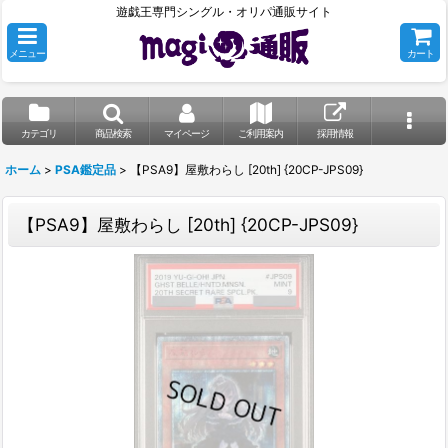
遊戯王専門シングル・オリパ通販サイト
メニュー
カート
カテゴリ
商品検索
マイページ
ご利用案内
採用情報
ホーム
>
PSA鑑定品
>
【PSA9】屋敷わらし [20th] {20CP-JPS09}
【PSA9】屋敷わらし [20th] {20CP-JPS09}