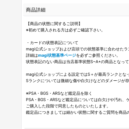
商品詳細
【商品の状態に関するご説明】
※初めて購入される方は必ずご確認下さい。
・カードの状態表記について
magi公式ショップおよび店頭での状態基準に合わせた
詳細は
magi状態基準ページ
を必ずご参照ください。
状態表記のない商品は当店基準状態S~A+の商品となっ
magi公式ショップによる設定ではS＋が最高ランクとな
Sランクについては微細な傷や白欠けなどのダメージが
※PSA・BGS・ARSなど鑑定品を除く
PSA・BGS・ARSなど鑑定品については白欠けや汚れ
ご購入した段階で同意したものといたします。
鑑定品につきましては細かい状態に関するご質問を商品