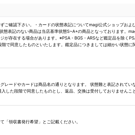
ずご確認下さい。・カードの状態表記についてmagi公式ショップおよ
状態表記のない商品は当店基準状態S~A+の商品となっております。ma
が存在する場合があります。※PSA・BGS・ARSなど鑑定品を除くPS
段階で同意したものといたします。鑑定品につきましては細かい状態に
レードやカードは商品名の通りとなります。 状態難と表記されていない
購入した段階で同意したものとし、返品、交換は受付しておりませんこ
にて「領収書発行希望」とご記載ください。