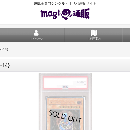
遊戯王専門シングル・オリパ通販サイト
マイページ
ご利用案内
-14}
14}