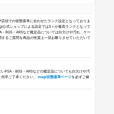
び店頭での状態基準に合わせたランク設定となっておりま
gi公式ショップによる設定ではS＋が最高ランクとなって
A・BGS・ARSなど鑑定品については白欠けや汚れ、ケー
関するご質問を商品の性質上一切お断りさせていただいて
PSA・BGS・ARSなどの鑑定品についても白欠けや汚
と何卒ご了承ください。
magi状態基準ページ
を必ずご確