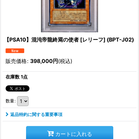
【PSA10】混沌帝龍終焉の使者 [レリーフ] {BPT-J02}
販売価格
:
398,000
円
(税込)
在庫数 1点
数量
:
返品特約に関する重要事項
カートに入れる