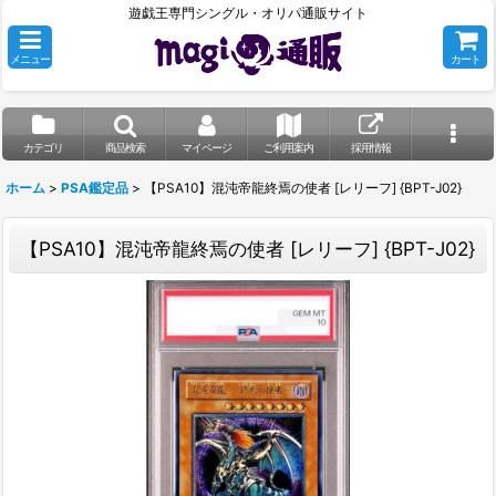
遊戯王専門シングル・オリパ通販サイト
メニュー
カート
カテゴリ
商品検索
マイページ
ご利用案内
採用情報
ホーム
>
PSA鑑定品
>
【PSA10】混沌帝龍終焉の使者 [レリーフ] {BPT-J02}
【PSA10】混沌帝龍終焉の使者 [レリーフ] {BPT-J02}