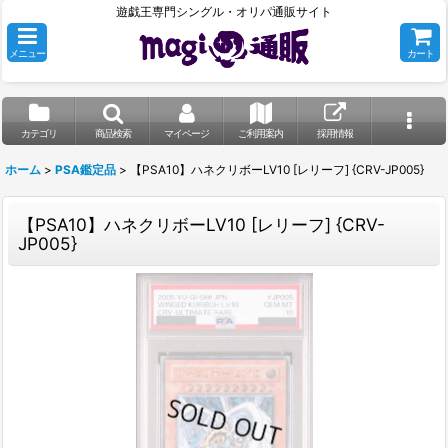
遊戯王専門シングル・オリパ通販サイト
メニュー
カート
カテゴリ
商品検索
マイページ
ご利用案内
採用情報
ホーム
>
PSA鑑定品
>
【PSA10】ハネクリボーLV10 [レリーフ] {CRV-JP005}
【PSA10】ハネクリボーLV10 [レリーフ] {CRV-
JP005}