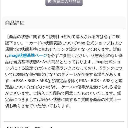
お気に入り登録
商品詳細
【商品の状態に関するご説明】※初めて購入される方は必ずご確
認下さい。・カードの状態表記についてmagi公式ショップおよび
店頭での状態基準に合わせたランク設定となっております。詳細
は
magi状態基準ページ
を必ずご参照ください。状態表記のない商
品は当店基準状態S~A+の商品となっております。magi公式ショ
ップによる設定ではS＋が最高ランクとなっており、Sランクにつ
いては微細な傷や白欠けなどのダメージが存在する場合がありま
す。※PSA・BGS・ARSなど鑑定品を除くPSA・BGS・ARSなど鑑
定品については白欠けや汚れ、ケースの傷等が見受けられる場合
がございます。ご購入した段階で同意したものといたします。鑑
定品につきましては細かい状態に関するご質問を商品の性質上一
切お断りさせていただいております。