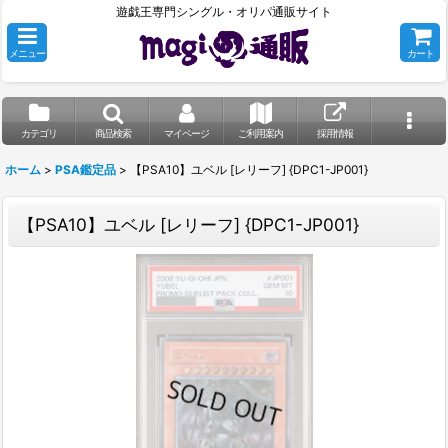
遊戯王専門シングル・オリパ通販サイト
メニュー
カート
カテゴリ
商品検索
マイページ
ご利用案内
採用情報
ホーム
>
PSA鑑定品
>
【PSA10】ユベル [レリーフ] {DPC1-JP001}
【PSA10】ユベル [レリーフ] {DPC1-JP001}