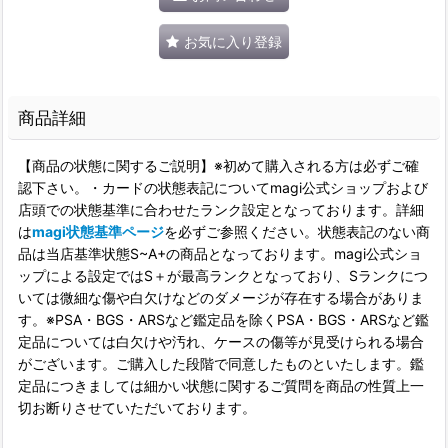
お気に入り登録
商品詳細
【商品の状態に関するご説明】※初めて購入される方は必ずご確
認下さい。・カードの状態表記についてmagi公式ショップおよび
店頭での状態基準に合わせたランク設定となっております。詳細
は
magi状態基準ページ
を必ずご参照ください。状態表記のない商
品は当店基準状態S~A+の商品となっております。magi公式ショ
ップによる設定ではS＋が最高ランクとなっており、Sランクにつ
いては微細な傷や白欠けなどのダメージが存在する場合がありま
す。※PSA・BGS・ARSなど鑑定品を除くPSA・BGS・ARSなど鑑
定品については白欠けや汚れ、ケースの傷等が見受けられる場合
がございます。ご購入した段階で同意したものといたします。鑑
定品につきましては細かい状態に関するご質問を商品の性質上一
切お断りさせていただいております。