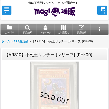
遊戯王専門シングル・オリパ通販サイト
メニュー
カート
カテゴリ
商品検索
マイページ
ご利用案内
採用情報
ホーム
>
ARS鑑定品
>
【ARS10】不死王リッチー [レリーフ] {PH-00}
【ARS10】不死王リッチー [レリーフ] {PH-00}