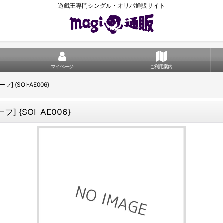
遊戯王専門シングル・オリパ通販サイト
マイページ
ご利用案内
] {SOI-AE006}
 {SOI-AE006}