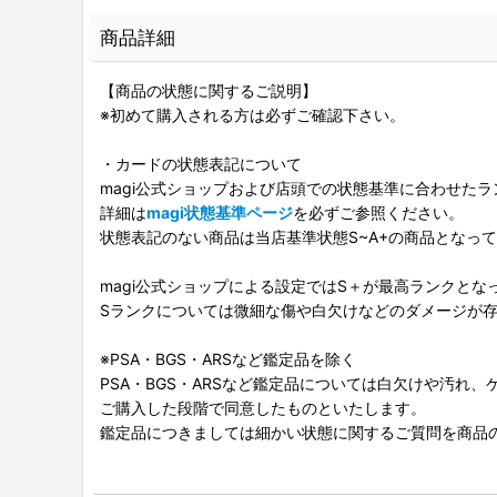
商品詳細
【商品の状態に関するご説明】
※初めて購入される方は必ずご確認下さい。
・カードの状態表記について
magi公式ショップおよび店頭での状態基準に合わせた
詳細は
magi状態基準ページ
を必ずご参照ください。
状態表記のない商品は当店基準状態S~A+の商品となっ
magi公式ショップによる設定ではS＋が最高ランクとな
Sランクについては微細な傷や白欠けなどのダメージが
※PSA・BGS・ARSなど鑑定品を除く
PSA・BGS・ARSなど鑑定品については白欠けや汚れ
ご購入した段階で同意したものといたします。
鑑定品につきましては細かい状態に関するご質問を商品