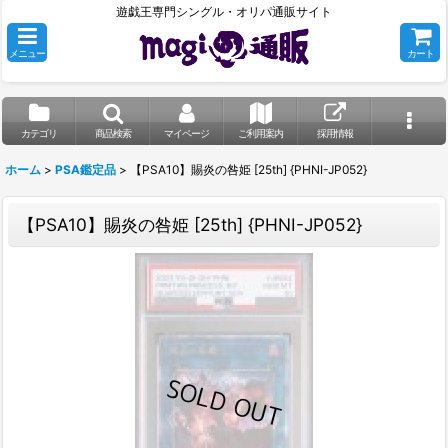
遊戯王専門シングル・オリパ通販サイト
メニュー
カート
カテゴリ
商品検索
マイページ
ご利用案内
採用情報
ホーム
>
PSA鑑定品
>
【PSA10】賜炎の咎姫 [25th] {PHNI-JP052}
【PSA10】賜炎の咎姫 [25th] {PHNI-JP052}