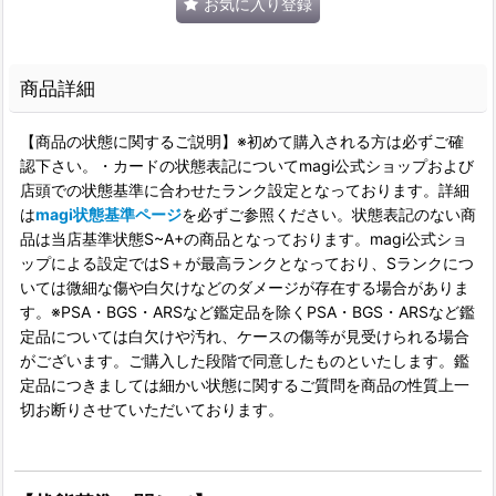
お気に入り登録
商品詳細
【商品の状態に関するご説明】※初めて購入される方は必ずご確
認下さい。・カードの状態表記についてmagi公式ショップおよび
店頭での状態基準に合わせたランク設定となっております。詳細
は
magi状態基準ページ
を必ずご参照ください。状態表記のない商
品は当店基準状態S~A+の商品となっております。magi公式ショ
ップによる設定ではS＋が最高ランクとなっており、Sランクにつ
いては微細な傷や白欠けなどのダメージが存在する場合がありま
す。※PSA・BGS・ARSなど鑑定品を除くPSA・BGS・ARSなど鑑
定品については白欠けや汚れ、ケースの傷等が見受けられる場合
がございます。ご購入した段階で同意したものといたします。鑑
定品につきましては細かい状態に関するご質問を商品の性質上一
切お断りさせていただいております。