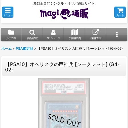
遊戯王専門シングル・オリパ通販サイト
メニュー
カート
カテゴリ
商品検索
マイページ
ご利用案内
採用情報
ホーム
>
PSA鑑定品
>
【PSA10】オベリスクの巨神兵 [シークレット] {G4-02}
【PSA10】オベリスクの巨神兵 [シークレット] {G4-
02}