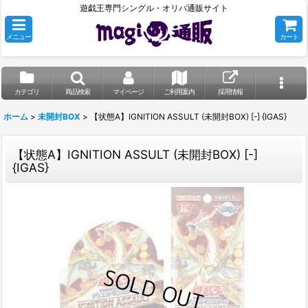
遊戯王専門シングル・オリパ通販サイト
メニュー
カート
カテゴリ
商品検索
マイページ
ご利用案内
採用情報
ホーム
>
未開封BOX
>
【状態A】IGNITION ASSULT (未開封BOX) [-] {IGAS}
【状態A】IGNITION ASSULT (未開封BOX) [-]
{IGAS}