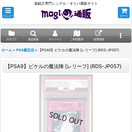
遊戯王専門シングル・オリパ通販サイト
メニュー
カート
カテゴリ
商品検索
マイページ
ご利用案内
採用情報
ホーム
>
PSA鑑定品
>
【PSA9】ピケルの魔法陣 [レリーフ] {RDS-JP057}
【PSA9】ピケルの魔法陣 [レリーフ] {RDS-JP057}