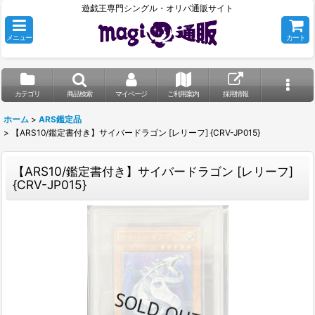
遊戯王専門シングル・オリパ通販サイト
メニュー
カート
カテゴリ
商品検索
マイページ
ご利用案内
採用情報
ホーム
>
ARS鑑定品
>
【ARS10/鑑定書付き】サイバードラゴン [レリーフ] {CRV-JP015}
【ARS10/鑑定書付き】サイバードラゴン [レリーフ]
{CRV-JP015}