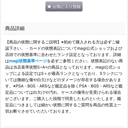
お気に入り登録
商品詳細
【商品の状態に関するご説明】※初めて購入される方は必ずご確
認下さい。・カードの状態表記についてmagi公式ショップおよび
店頭での状態基準に合わせたランク設定となっております。詳細
は
magi状態基準ページ
を必ずご参照ください。状態表記のない商
品は当店基準状態S~A+の商品となっております。magi公式ショ
ップによる設定ではS＋が最高ランクとなっており、Sランクにつ
いては微細な傷や白欠けなどのダメージが存在する場合がありま
す。※PSA・BGS・ARSなど鑑定品を除くPSA・BGS・ARSなど鑑
定品については白欠けや汚れ、ケースの傷等が見受けられる場合
がございます。ご購入した段階で同意したものといたします。鑑
定品につきましては細かい状態に関するご質問を商品の性質上一
切お断りさせていただいております。