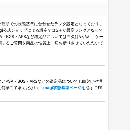
び店頭での状態基準に合わせたランク設定となっておりま
gi公式ショップによる設定ではS＋が最高ランクとなって
A・BGS・ARSなど鑑定品については白欠けや汚れ、ケー
関するご質問を商品の性質上一切お断りさせていただいて
PSA・BGS・ARSなどの鑑定品についても白欠けや汚
と何卒ご了承ください。
magi状態基準ページ
を必ずご確