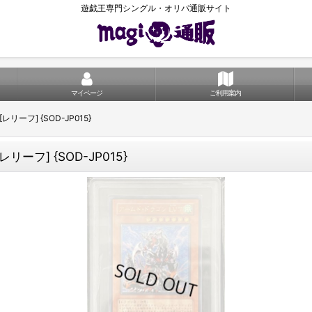
遊戯王専門シングル・オリパ通販サイト
マイページ
ご利用案内
ーフ] {SOD-JP015}
ーフ] {SOD-JP015}