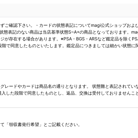
ずご確認下さい。・カードの状態表記についてmagi公式ショップおよ
状態表記のない商品は当店基準状態S~A+の商品となっております。ma
が存在する場合があります。※PSA・BGS・ARSなど鑑定品を除くPS
段階で同意したものといたします。鑑定品につきましては細かい状態に
レードやカードは商品名の通りとなります。 状態難と表記されていない
購入した段階で同意したものとし、返品、交換は受付しておりませんこ
にて「領収書発行希望」とご記載ください。