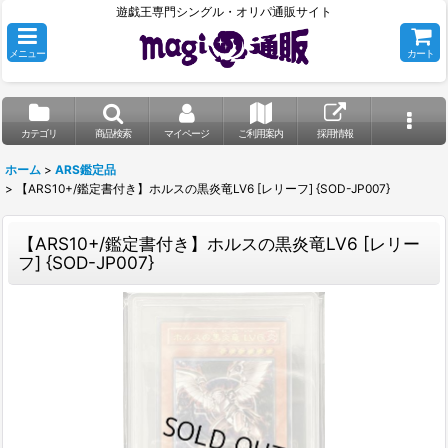
遊戯王専門シングル・オリパ通販サイト
メニュー
カート
カテゴリ
商品検索
マイページ
ご利用案内
採用情報
ホーム
>
ARS鑑定品
>
【ARS10+/鑑定書付き】ホルスの黒炎竜LV6 [レリーフ] {SOD-JP007}
【ARS10+/鑑定書付き】ホルスの黒炎竜LV6 [レリー
フ] {SOD-JP007}