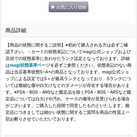
お気に入り登録
商品詳細
【商品の状態に関するご説明】※初めて購入される方は必ずご確
認下さい。・カードの状態表記についてmagi公式ショップおよび
店頭での状態基準に合わせたランク設定となっております。詳細
は
magi状態基準ページ
を必ずご参照ください。状態表記のない商
品は当店基準状態S~A+の商品となっております。magi公式ショ
ップによる設定ではS＋が最高ランクとなっており、Sランクにつ
いては微細な傷や白欠けなどのダメージが存在する場合がありま
す。※PSA・BGS・ARSなど鑑定品を除くPSA・BGS・ARSなど鑑
定品については白欠けや汚れ、ケースの傷等が見受けられる場合
がございます。ご購入した段階で同意したものといたします。鑑
定品につきましては細かい状態に関するご質問を商品の性質上一
切お断りさせていただいております。