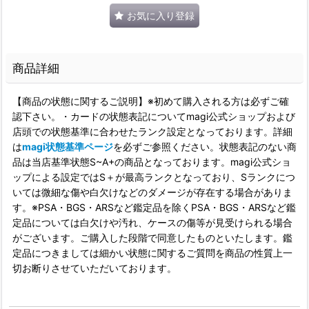
お気に入り登録
商品詳細
【商品の状態に関するご説明】※初めて購入される方は必ずご確
認下さい。・カードの状態表記についてmagi公式ショップおよび
店頭での状態基準に合わせたランク設定となっております。詳細
は
magi状態基準ページ
を必ずご参照ください。状態表記のない商
品は当店基準状態S~A+の商品となっております。magi公式ショ
ップによる設定ではS＋が最高ランクとなっており、Sランクにつ
いては微細な傷や白欠けなどのダメージが存在する場合がありま
す。※PSA・BGS・ARSなど鑑定品を除くPSA・BGS・ARSなど鑑
定品については白欠けや汚れ、ケースの傷等が見受けられる場合
がございます。ご購入した段階で同意したものといたします。鑑
定品につきましては細かい状態に関するご質問を商品の性質上一
切お断りさせていただいております。