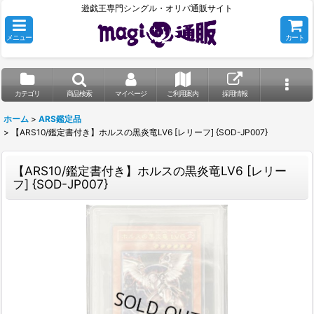
遊戯王専門シングル・オリパ通販サイト
メニュー
カート
カテゴリ
商品検索
マイページ
ご利用案内
採用情報
ホーム
>
ARS鑑定品
>
【ARS10/鑑定書付き】ホルスの黒炎竜LV6 [レリーフ] {SOD-JP007}
【ARS10/鑑定書付き】ホルスの黒炎竜LV6 [レリー
フ] {SOD-JP007}