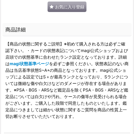
お気に入り登録
商品詳細
【商品の状態に関するご説明】※初めて購入される方は必ずご確
認下さい。・カードの状態表記についてmagi公式ショップおよび
店頭での状態基準に合わせたランク設定となっております。詳細
は
magi状態基準ページ
を必ずご参照ください。状態表記のない商
品は当店基準状態S~A+の商品となっております。magi公式ショ
ップによる設定ではS＋が最高ランクとなっており、Sランクにつ
いては微細な傷や白欠けなどのダメージが存在する場合がありま
す。※PSA・BGS・ARSなど鑑定品を除くPSA・BGS・ARSなど鑑
定品については白欠けや汚れ、ケースの傷等が見受けられる場合
がございます。ご購入した段階で同意したものといたします。鑑
定品につきましては細かい状態に関するご質問を商品の性質上一
切お断りさせていただいております。