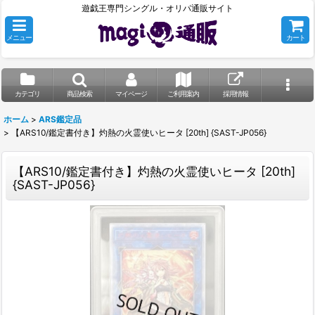
遊戯王専門シングル・オリパ通販サイト
メニュー
カート
カテゴリ
商品検索
マイページ
ご利用案内
採用情報
ホーム
>
ARS鑑定品
>
【ARS10/鑑定書付き】灼熱の火霊使いヒータ [20th] {SAST-JP056}
【ARS10/鑑定書付き】灼熱の火霊使いヒータ [20th]
{SAST-JP056}