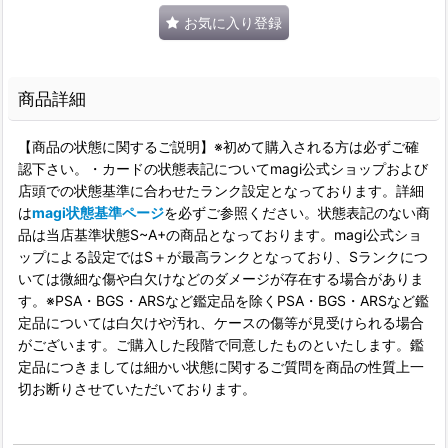
お気に入り登録
商品詳細
【商品の状態に関するご説明】※初めて購入される方は必ずご確
認下さい。・カードの状態表記についてmagi公式ショップおよび
店頭での状態基準に合わせたランク設定となっております。詳細
は
magi状態基準ページ
を必ずご参照ください。状態表記のない商
品は当店基準状態S~A+の商品となっております。magi公式ショ
ップによる設定ではS＋が最高ランクとなっており、Sランクにつ
いては微細な傷や白欠けなどのダメージが存在する場合がありま
す。※PSA・BGS・ARSなど鑑定品を除くPSA・BGS・ARSなど鑑
定品については白欠けや汚れ、ケースの傷等が見受けられる場合
がございます。ご購入した段階で同意したものといたします。鑑
定品につきましては細かい状態に関するご質問を商品の性質上一
切お断りさせていただいております。