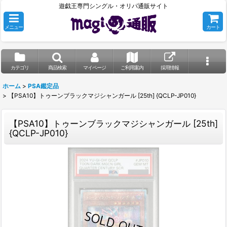
遊戯王専門シングル・オリパ通販サイト
メニュー
カート
カテゴリ
商品検索
マイページ
ご利用案内
採用情報
ホーム
>
PSA鑑定品
>
【PSA10】トゥーンブラックマジシャンガール [25th] {QCLP-JP010}
【PSA10】トゥーンブラックマジシャンガール [25th]
{QCLP-JP010}