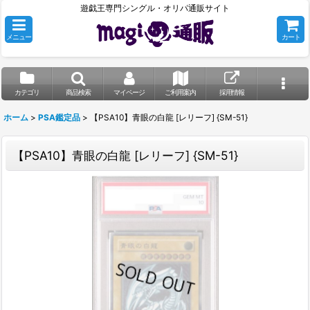
遊戯王専門シングル・オリパ通販サイト
メニュー
カート
カテゴリ
商品検索
マイページ
ご利用案内
採用情報
ホーム
>
PSA鑑定品
>
【PSA10】青眼の白龍 [レリーフ] {SM-51}
【PSA10】青眼の白龍 [レリーフ] {SM-51}