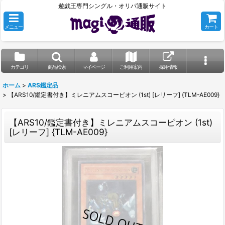
遊戯王専門シングル・オリパ通販サイト
メニュー
カート
カテゴリ
商品検索
マイページ
ご利用案内
採用情報
ホーム
>
ARS鑑定品
>
【ARS10/鑑定書付き】ミレニアムスコーピオン (1st) [レリーフ] {TLM-AE009}
【ARS10/鑑定書付き】ミレニアムスコーピオン (1st)
[レリーフ] {TLM-AE009}