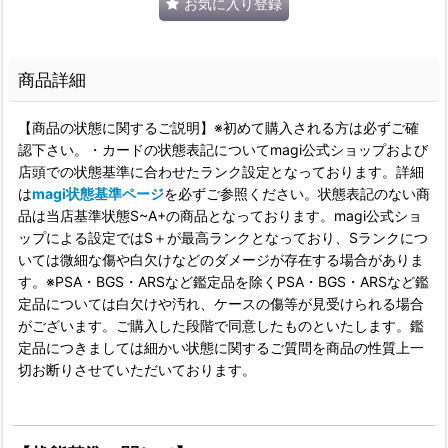
お気に入り登録
商品詳細
【商品の状態に関するご説明】※初めて購入される方は必ずご確
認下さい。・カードの状態表記についてmagi公式ショップおよび
店頭での状態基準に合わせたランク設定となっております。詳細
は
magi状態基準ページ
を必ずご参照ください。状態表記のない商
品は当店基準状態S~A+の商品となっております。magi公式ショ
ップによる設定ではS＋が最高ランクとなっており、Sランクにつ
いては微細な傷や白欠けなどのダメージが存在する場合がありま
す。※PSA・BGS・ARSなど鑑定品を除くPSA・BGS・ARSなど鑑
定品については白欠けや汚れ、ケースの傷等が見受けられる場合
がございます。ご購入した段階で同意したものといたします。鑑
定品につきましては細かい状態に関するご質問を商品の性質上一
切お断りさせていただいております。