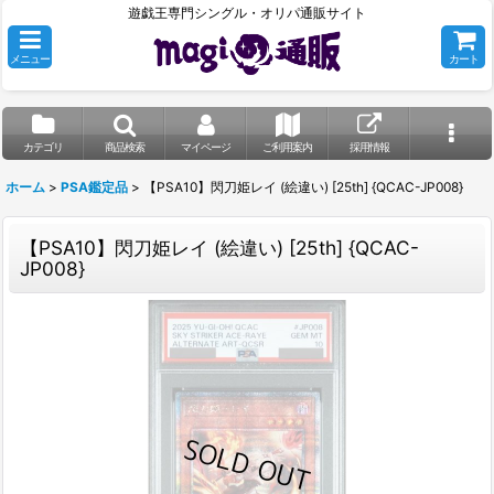
遊戯王専門シングル・オリパ通販サイト
メニュー
カート
カテゴリ
商品検索
マイページ
ご利用案内
採用情報
ホーム
>
PSA鑑定品
>
【PSA10】閃刀姫レイ (絵違い) [25th] {QCAC-JP008}
【PSA10】閃刀姫レイ (絵違い) [25th] {QCAC-
JP008}