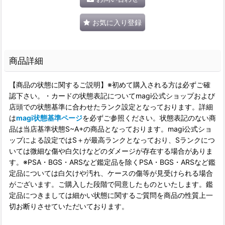
お気に入り登録
商品詳細
【商品の状態に関するご説明】※初めて購入される方は必ずご確
認下さい。・カードの状態表記についてmagi公式ショップおよび
店頭での状態基準に合わせたランク設定となっております。詳細
は
magi状態基準ページ
を必ずご参照ください。状態表記のない商
品は当店基準状態S~A+の商品となっております。magi公式ショ
ップによる設定ではS＋が最高ランクとなっており、Sランクにつ
いては微細な傷や白欠けなどのダメージが存在する場合がありま
す。※PSA・BGS・ARSなど鑑定品を除くPSA・BGS・ARSなど鑑
定品については白欠けや汚れ、ケースの傷等が見受けられる場合
がございます。ご購入した段階で同意したものといたします。鑑
定品につきましては細かい状態に関するご質問を商品の性質上一
切お断りさせていただいております。