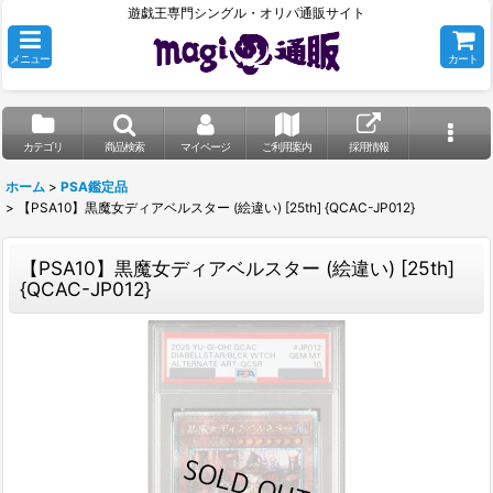
遊戯王専門シングル・オリパ通販サイト
メニュー
カート
カテゴリ
商品検索
マイページ
ご利用案内
採用情報
ホーム
>
PSA鑑定品
>
【PSA10】黒魔女ディアベルスター (絵違い) [25th] {QCAC-JP012}
【PSA10】黒魔女ディアベルスター (絵違い) [25th]
{QCAC-JP012}