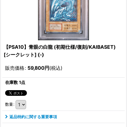
【PSA10】青眼の白龍 (初期仕様/復刻/KAIBASET)
[シークレット] {-}
販売価格
:
59,800
円
(税込)
在庫数 1点
数量
:
返品特約に関する重要事項