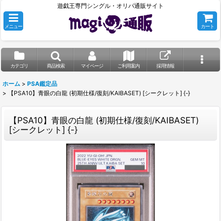
遊戯王専門シングル・オリパ通販サイト
メニュー
カート
カテゴリ
商品検索
マイページ
ご利用案内
採用情報
ホーム
>
PSA鑑定品
>
【PSA10】青眼の白龍 (初期仕様/復刻/KAIBASET) [シークレット] {-}
【PSA10】青眼の白龍 (初期仕様/復刻/KAIBASET)
[シークレット] {-}