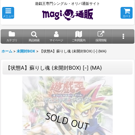
遊戯王専門シングル・オリパ通販サイト
メニュー
カート
カテゴリ
商品検索
マイページ
ご利用案内
採用情報
ホーム
>
未開封BOX
>
【状態A】蘇りし魂 (未開封BOX) [-] {MA}
【状態A】蘇りし魂 (未開封BOX) [-] {MA}