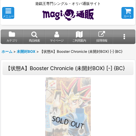
遊戯王専門シングル・オリパ通販サイト
メニュー
カート
カテゴリ
商品検索
マイページ
ご利用案内
採用情報
ホーム
>
未開封BOX
>
【状態A】Booster Chronicle (未開封BOX) [-] {BC}
【状態A】Booster Chronicle (未開封BOX) [-] {BC}