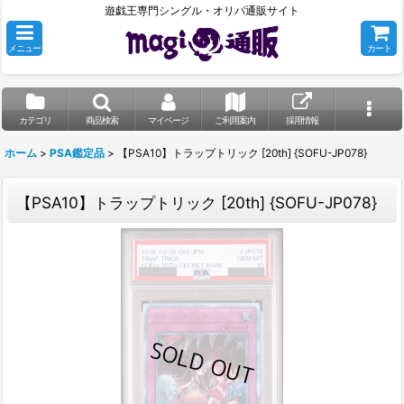
遊戯王専門シングル・オリパ通販サイト
メニュー
カート
カテゴリ
商品検索
マイページ
ご利用案内
採用情報
ホーム
>
PSA鑑定品
>
【PSA10】トラップトリック [20th] {SOFU-JP078}
【PSA10】トラップトリック [20th] {SOFU-JP078}