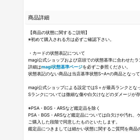
商品詳細
【商品の状態に関するご説明】
※初めて購入される方は必ずご確認下さい。
・カードの状態表記について
magi公式ショップおよび店頭での状態基準に合わせた
詳細は
magi状態基準ページ
を必ずご参照ください。
状態表記のない商品は当店基準状態S~A+の商品となっ
magi公式ショップによる設定ではS＋が最高ランクとな
Sランクについては微細な傷や白欠けなどのダメージが
※PSA・BGS・ARSなど鑑定品を除く
PSA・BGS・ARSなど鑑定品については白欠けや汚れ
ご購入した段階で同意したものといたします。
鑑定品につきましては細かい状態に関するご質問を商品