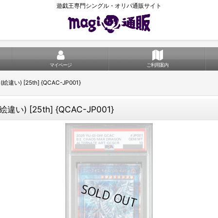
遊戯王専門シングル・オリパ通販サイト
マイページ
ご利用案内
 [25th] {QCAC-JP001}
 [25th] {QCAC-JP001}